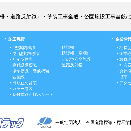
柵・道路反射鏡）・塗装工事全般・公園施設工事全般
施工実績
企業情
・防護柵
・F型案内標識
・社長
・防護柵（高欄）
・逆L型案内標識
・企業
・その他安全施設
・サイン標識
・教育
・道路反射鏡
・避難誘導標識
・社会
・規制標識・警戒標識
・会社
・区画線
・沿革
・滑り止め舗装
・アク
・カラー舗装
・貼付式路面標示シート
一般社団法人 全国道路標識・標示業