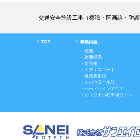
交通安全施設工事（標識・区画線・防護
TOP
事業内容
・標識
・路面標示
・防護柵
・トアエスコート
・道路反射鏡
・その他安全施設
・ハードラインアクア
・オリジナル駐車場サイン